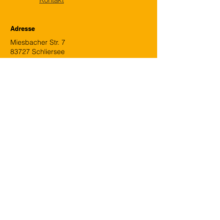
Adresse
Miesbacher Str. 7
83727 Schliersee
E-Mail
office@curiositymanagement.com
Telefon
+49-172-8633032
Kontaktanfrage
Vorname
Nachname